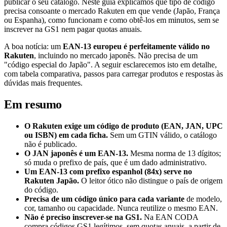
publicar o seu catálogo. Neste guia explicamos que tipo de código
precisa consoante o mercado Rakuten em que vende (Japão, França
ou Espanha), como funcionam e como obtê-los em minutos, sem se
inscrever na GS1 nem pagar quotas anuais.
A boa notícia: um
EAN-13 europeu é perfeitamente válido no
Rakuten
, incluindo no mercado japonês. Não precisa de um
"código especial do Japão". A seguir esclarecemos isto em detalhe,
com tabela comparativa, passos para carregar produtos e respostas às
dúvidas mais frequentes.
Em resumo
O Rakuten exige um código de produto (EAN, JAN, UPC
ou ISBN) em cada ficha.
Sem um GTIN válido, o catálogo
não é publicado.
O JAN japonês é um EAN-13.
Mesma norma de 13 dígitos;
só muda o prefixo de país, que é um dado administrativo.
Um EAN-13 com prefixo espanhol (84x) serve no
Rakuten Japão.
O leitor ótico não distingue o país de origem
do código.
Precisa de um código único para cada variante
de modelo,
cor, tamanho ou capacidade. Nunca reutilize o mesmo EAN.
Não é preciso inscrever-se na GS1.
Na EAN CODA
compra códigos GS1 legítimos, sem quotas anuais, a partir de