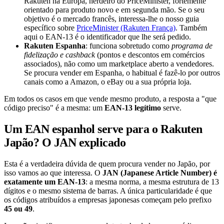
Rakuten na Europa, herdeiro do PriceMinister, fortemente
orientado para produto novo e em segunda mão. Se o seu
objetivo é o mercado francês, interessa-lhe o nosso guia
específico sobre
PriceMinister (Rakuten França)
. Também
aqui o EAN-13 é o identificador que lhe será pedido.
Rakuten Espanha
: funciona sobretudo como
programa de
fidelização e cashback
(pontos e descontos em comércios
associados), não como um marketplace aberto a vendedores.
Se procura vender em Espanha, o habitual é fazê-lo por outros
canais como a Amazon, o eBay ou a sua própria loja.
Em todos os casos em que vende mesmo produto, a resposta a "que
código preciso" é a mesma: um
EAN-13 legítimo
serve.
Um EAN espanhol serve para o Rakuten
Japão? O JAN explicado
Esta é a verdadeira dúvida de quem procura vender no Japão, por
isso vamos ao que interessa. O
JAN (Japanese Article Number) é
exatamente um EAN-13
: a mesma norma, a mesma estrutura de 13
dígitos e o mesmo sistema de barras. A única particularidade é que
os códigos atribuídos a empresas japonesas começam pelo prefixo
45 ou 49
.