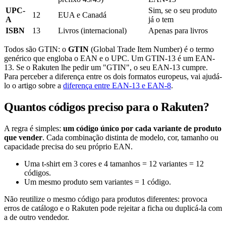
UPC-
Sim, se o seu produto
12
EUA e Canadá
A
já o tem
ISBN
13
Livros (internacional)
Apenas para livros
Todos são GTIN: o
GTIN
(Global Trade Item Number) é o termo
genérico que engloba o EAN e o UPC. Um GTIN-13 é um EAN-
13. Se o Rakuten lhe pedir um "GTIN", o seu EAN-13 cumpre.
Para perceber a diferença entre os dois formatos europeus, vai ajudá-
lo o artigo sobre a
diferença entre EAN-13 e EAN-8
.
Quantos códigos preciso para o Rakuten?
A regra é simples:
um código único por cada variante de produto
que vender
. Cada combinação distinta de modelo, cor, tamanho ou
capacidade precisa do seu próprio EAN.
Uma t-shirt em 3 cores e 4 tamanhos = 12 variantes = 12
códigos.
Um mesmo produto sem variantes = 1 código.
Não reutilize o mesmo código para produtos diferentes: provoca
erros de catálogo e o Rakuten pode rejeitar a ficha ou duplicá-la com
a de outro vendedor.