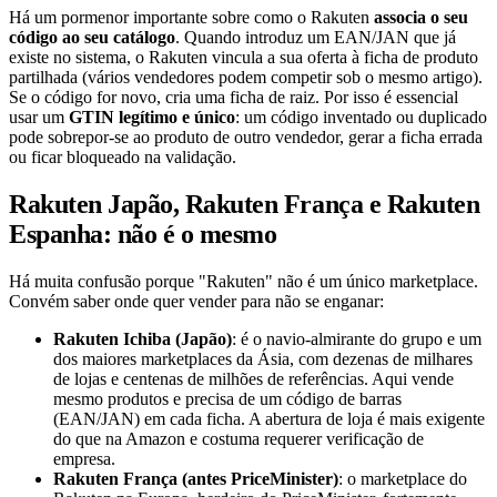
Há um pormenor importante sobre como o Rakuten
associa o seu
código ao seu catálogo
. Quando introduz um EAN/JAN que já
existe no sistema, o Rakuten vincula a sua oferta à ficha de produto
partilhada (vários vendedores podem competir sob o mesmo artigo).
Se o código for novo, cria uma ficha de raiz. Por isso é essencial
usar um
GTIN legítimo e único
: um código inventado ou duplicado
pode sobrepor-se ao produto de outro vendedor, gerar a ficha errada
ou ficar bloqueado na validação.
Rakuten Japão, Rakuten França e Rakuten
Espanha: não é o mesmo
Há muita confusão porque "Rakuten" não é um único marketplace.
Convém saber onde quer vender para não se enganar:
Rakuten Ichiba (Japão)
: é o navio-almirante do grupo e um
dos maiores marketplaces da Ásia, com dezenas de milhares
de lojas e centenas de milhões de referências. Aqui vende
mesmo produtos e precisa de um código de barras
(EAN/JAN) em cada ficha. A abertura de loja é mais exigente
do que na Amazon e costuma requerer verificação de
empresa.
Rakuten França (antes PriceMinister)
: o marketplace do