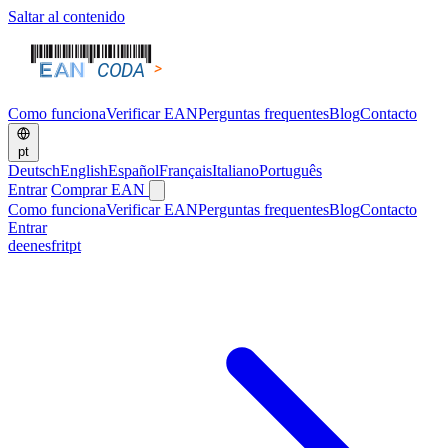
Saltar al contenido
Como funciona
Verificar EAN
Perguntas frequentes
Blog
Contacto
pt
Deutsch
English
Español
Français
Italiano
Português
Entrar
Comprar EAN
Como funciona
Verificar EAN
Perguntas frequentes
Blog
Contacto
Entrar
de
en
es
fr
it
pt