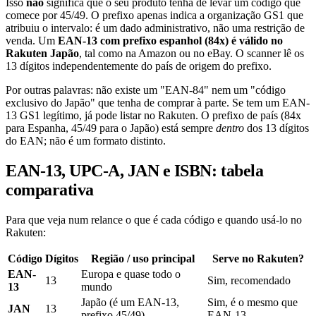
Isso
não
significa que o seu produto tenha de levar um código que
comece por 45/49. O prefixo apenas indica a organização GS1 que
atribuiu o intervalo: é um dado administrativo, não uma restrição de
venda. Um
EAN-13 com prefixo espanhol (84x) é válido no
Rakuten Japão
, tal como na Amazon ou no eBay. O scanner lê os
13 dígitos independentemente do país de origem do prefixo.
Por outras palavras: não existe um "EAN-84" nem um "código
exclusivo do Japão" que tenha de comprar à parte. Se tem um EAN-
13 GS1 legítimo, já pode listar no Rakuten. O prefixo de país (84x
para Espanha, 45/49 para o Japão) está sempre
dentro
dos 13 dígitos
do EAN; não é um formato distinto.
EAN-13, UPC-A, JAN e ISBN: tabela
comparativa
Para que veja num relance o que é cada código e quando usá-lo no
Rakuten:
Código
Dígitos
Região / uso principal
Serve no Rakuten?
EAN-
Europa e quase todo o
13
Sim, recomendado
13
mundo
Japão (é um EAN-13,
Sim, é o mesmo que
JAN
13
prefixo 45/49)
EAN-13