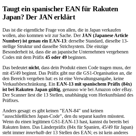
Taugt ein spanischer EAN für Rakuten
Japan? Der JAN erklärt
Das ist die eigentliche Frage von allen, die in Japan verkaufen
wollen, also kommen wir zur Sache. Der
JAN (Japanese Article
Number) ist genau ein EAN-13
: derselbe Standard, dieselbe 13-
stellige Struktur und dasselbe Strichsystem. Die einzige
Besonderheit ist, dass die an japanische Unternehmen vergebenen
Codes mit dem Präfix
45 oder 49
beginnen.
Das bedeutet
nicht
, dass dein Produkt einen Code tragen muss, der
mit 45/49 beginnt. Das Präfix gibt nur die GS1-Organisation an, die
den Bereich vergeben hat: es ist eine Verwaltungsangabe, keine
Verkaufsbeschränkung. Ein
EAN-13 mit spanischem Präfix (84x)
ist bei Rakuten Japan gültig
, genauso wie bei Amazon oder eBay.
Der Scanner liest die 13 Stellen, unabhängig vom Herkunftsland des
Präfixes.
Anders gesagt: es gibt keinen "EAN-84" und keinen
"ausschließlichen Japan-Code", den du separat kaufen müsstest.
Wenn du einen legitimen GS1-EAN-13 hast, kannst du bereits bei
Rakuten listen. Das Länderpräfix (84x für Spanien, 45/49 für Japan)
steht immer
innerhalb
der 13 Stellen des EAN; es ist kein anderes