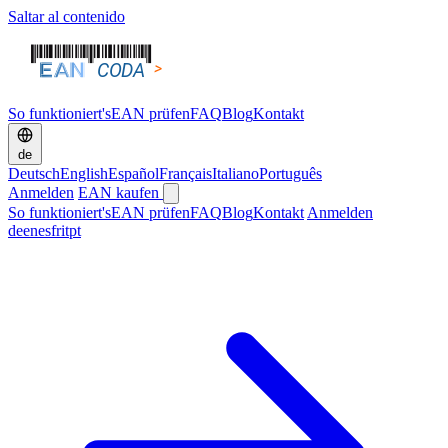
Saltar al contenido
So funktioniert's
EAN prüfen
FAQ
Blog
Kontakt
de
Deutsch
English
Español
Français
Italiano
Português
Anmelden
EAN kaufen
So funktioniert's
EAN prüfen
FAQ
Blog
Kontakt
Anmelden
de
en
es
fr
it
pt