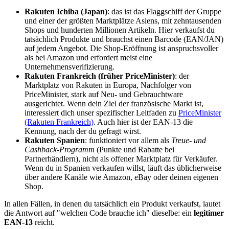
Rakuten Ichiba (Japan)
: das ist das Flaggschiff der Gruppe
und einer der größten Marktplätze Asiens, mit zehntausenden
Shops und hunderten Millionen Artikeln. Hier verkaufst du
tatsächlich Produkte und brauchst einen Barcode (EAN/JAN)
auf jedem Angebot. Die Shop-Eröffnung ist anspruchsvoller
als bei Amazon und erfordert meist eine
Unternehmensverifizierung.
Rakuten Frankreich (früher PriceMinister)
: der
Marktplatz von Rakuten in Europa, Nachfolger von
PriceMinister, stark auf Neu- und Gebrauchtware
ausgerichtet. Wenn dein Ziel der französische Markt ist,
interessiert dich unser spezifischer Leitfaden zu
PriceMinister
(Rakuten Frankreich)
. Auch hier ist der EAN-13 die
Kennung, nach der du gefragt wirst.
Rakuten Spanien
: funktioniert vor allem als
Treue- und
Cashback-Programm
(Punkte und Rabatte bei
Partnerhändlern), nicht als offener Marktplatz für Verkäufer.
Wenn du in Spanien verkaufen willst, läuft das üblicherweise
über andere Kanäle wie Amazon, eBay oder deinen eigenen
Shop.
In allen Fällen, in denen du tatsächlich ein Produkt verkaufst, lautet
die Antwort auf "welchen Code brauche ich" dieselbe: ein
legitimer
EAN-13
reicht.