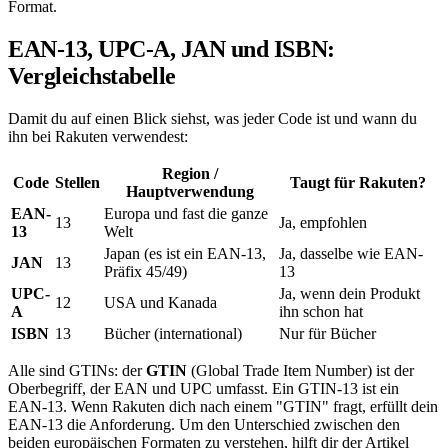
Format.
EAN-13, UPC-A, JAN und ISBN:
Vergleichstabelle
Damit du auf einen Blick siehst, was jeder Code ist und wann du
ihn bei Rakuten verwendest:
Region /
Code
Stellen
Taugt für Rakuten?
Hauptverwendung
EAN-
Europa und fast die ganze
13
Ja, empfohlen
13
Welt
Japan (es ist ein EAN-13,
Ja, dasselbe wie EAN-
JAN
13
Präfix 45/49)
13
UPC-
Ja, wenn dein Produkt
12
USA und Kanada
A
ihn schon hat
ISBN
13
Bücher (international)
Nur für Bücher
Alle sind GTINs: der
GTIN
(Global Trade Item Number) ist der
Oberbegriff, der EAN und UPC umfasst. Ein GTIN-13 ist ein
EAN-13. Wenn Rakuten dich nach einem "GTIN" fragt, erfüllt dein
EAN-13 die Anforderung. Um den Unterschied zwischen den
beiden europäischen Formaten zu verstehen, hilft dir der Artikel