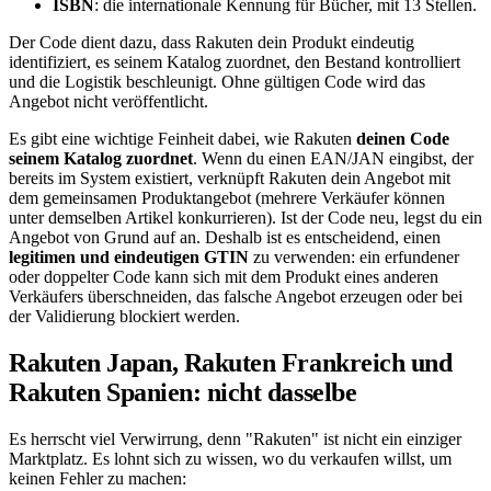
ISBN
: die internationale Kennung für Bücher, mit 13 Stellen.
Der Code dient dazu, dass Rakuten dein Produkt eindeutig
identifiziert, es seinem Katalog zuordnet, den Bestand kontrolliert
und die Logistik beschleunigt. Ohne gültigen Code wird das
Angebot nicht veröffentlicht.
Es gibt eine wichtige Feinheit dabei, wie Rakuten
deinen Code
seinem Katalog zuordnet
. Wenn du einen EAN/JAN eingibst, der
bereits im System existiert, verknüpft Rakuten dein Angebot mit
dem gemeinsamen Produktangebot (mehrere Verkäufer können
unter demselben Artikel konkurrieren). Ist der Code neu, legst du ein
Angebot von Grund auf an. Deshalb ist es entscheidend, einen
legitimen und eindeutigen GTIN
zu verwenden: ein erfundener
oder doppelter Code kann sich mit dem Produkt eines anderen
Verkäufers überschneiden, das falsche Angebot erzeugen oder bei
der Validierung blockiert werden.
Rakuten Japan, Rakuten Frankreich und
Rakuten Spanien: nicht dasselbe
Es herrscht viel Verwirrung, denn "Rakuten" ist nicht ein einziger
Marktplatz. Es lohnt sich zu wissen, wo du verkaufen willst, um
keinen Fehler zu machen: