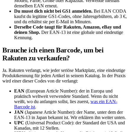
Modell, Farbe, Größe oder Kapazität. Verwende niemals
denselben EAN erneut.
Du musst dich nicht bei GS1 anmelden.
Bei EAN CODA
kaufst du legitime GS1-Codes, ohne Jahresgebühren, ab 3 €,
und du erhältst sie per E-Mail in Minuten.
Derselbe Code taugt für Rakuten, Amazon, eBay und
deinen Shop.
Der EAN-13 ist eine globale und eindeutige
Kennung.
Brauche ich einen Barcode, um bei
Rakuten zu verkaufen?
Ja. Rakuten verlangt, wie jeder seriöse Marktplatz, eine eindeutige
Produktkennung für jeden Artikel in seinem Katalog. In der Praxis
wird einer dieser Codes von dir verlangt:
EAN
(European Article Number): der in Europa und
praktisch weltweit verwendete Standard. Wenn du nicht
weißt, wo du anfangen sollst, lies zuerst,
was ein EAN-
Barcode ist
.
JAN
(Japanese Article Number): der Name, unter dem der
EAN-13 in Japan bekannt ist. Wir erklären ihn weiter unten.
UPC
(Universal Product Code): der Standard der USA und
Kanadas, mit 12 Stellen.