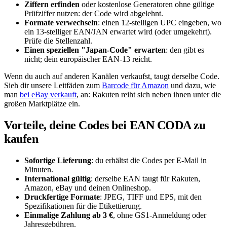
Ziffern erfinden
oder kostenlose Generatoren ohne gültige
Prüfziffer nutzen: der Code wird abgelehnt.
Formate verwechseln
: einen 12-stelligen UPC eingeben, wo
ein 13-stelliger EAN/JAN erwartet wird (oder umgekehrt).
Prüfe die Stellenzahl.
Einen speziellen "Japan-Code" erwarten
: den gibt es
nicht; dein europäischer EAN-13 reicht.
Wenn du auch auf anderen Kanälen verkaufst, taugt derselbe Code.
Sieh dir unsere Leitfäden zum
Barcode für Amazon
und dazu, wie
man
bei eBay verkauft
, an: Rakuten reiht sich neben ihnen unter die
großen Marktplätze ein.
Vorteile, deine Codes bei EAN CODA zu
kaufen
Sofortige Lieferung
: du erhältst die Codes per E-Mail in
Minuten.
International gültig
: derselbe EAN taugt für Rakuten,
Amazon, eBay und deinen Onlineshop.
Druckfertige Formate
: JPEG, TIFF und EPS, mit den
Spezifikationen für die Etikettierung.
Einmalige Zahlung ab 3 €
, ohne GS1-Anmeldung oder
Jahresgebühren.