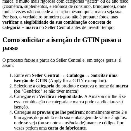
marca, e muito mais rigorosa com categorias "gated" ou de alto risco
(cosmética, suplementos, eletrónica de consumo, brinquedos), onde
muitas vezes não concede a isenção mesmo que a marca seja sua.
Por isso, o verdadeiro primeiro passo não é preparar fotos, mas
verificar a elegibilidade da sua combinação concreta de
categoria + marca
no Seller Central antes de investir tempo.
Como solicitar a isenção de GTIN passo a
passo
O processo faz-se a partir do Seller Central e, em traços gerais, é
assim:
Entre em
Seller Central → Catálogo → Solicitar uma
isenção de GTIN
(Apply for a GTIN exemption).
Selecione a
categoria
do produto e escreva o nome da
marca
(ou "Genérico" se não tiver marca).
Carregue em
Verificar elegibilidade
. A Amazon dir-lhe-á se
essa combinação de categoria e marca pode candidatar-se à
isenção.
Carregue as
provas que lhe pedirem
: normalmente entre 2 e
9 imagens do produto e da sua embalagem de vários ângulos,
onde se veja (ou se note a ausência de) marca e código. Por
vezes pedem uma
carta do fabricante
.