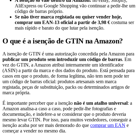
A isenção só vale dentro da Amazon:
no eBay, Shopify,
AliExpress ou Google Shopping vão continuar a pedir-lhe um
código de barras próprio.
Se não tiver marca registada ou quiser vender hoje,
comprar um EAN-13 oficial a partir de 3,98 €
costuma ser
mais rápido e barato do que lutar pela isenção.
O que é a isenção de GTIN na Amazon?
A isenção de GTIN é uma autorização concedida pela Amazon para
publicar um produto sem introduzir um código de barras
. Em
vez do GTIN, a Amazon atribui internamente um identificador
(ASIN) a partir da marca e dos dados do produto. Está pensada para
casos em que o produto, de forma legítima, não tem nem pode ter
um código de barras oficial: produtos artesanais sem marca
registada, peças de substituição, packs ou determinados artigos de
marca própria.
É importante perceber que a isenção
não é um atalho universal
: a
Amazon analisa-a caso a caso, pode pedir-lhe fotografias e
documentação, e indefere-a se considerar que o produto deveria
mesmo levar GTIN. Por isso, para muitos vendedores, conseguir a
isenção acaba por ser mais demorado do que
comprar um EAN
e
começar a vender no mesmo dia.