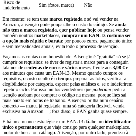
Risco de
Sim (fotos, marca)
Não
indeferimento
Em resumo: se tem uma
marca registada
e só vai vender na
Amazon, a isenção pode poupar-lhe o custo do código. Se
ainda
não tem a marca registada
, quer
publicar hoje
ou pensa vender
também noutros marketplaces,
comprar um EAN-13 costuma ser
a opção mais rápida e barata
: por poucos euros, pagamento único
e sem mensalidades anuais, evita todo o processo de isenção.
Façamos as contas com honestidade. A isenção é "gratuita" só se já
cumprir os requisitos: se tiver de registar a marca para a conseguir,
falamos de
centenas de euros e vários meses
, frente aos
3,98 €
e
aos minutos que custa um EAN-13. Mesmo quando cumpre os
requisitos, o custo oculto é o
tempo
: preparar as fotos, verificar a
elegibilidade por categoria, esperar pelas análises e, se o indeferirem,
repetir o ciclo. Por isso muitos vendedores que
poderiam
pedir a
isenção acabam por comprar o código na mesma, porque lhes sai
mais barato em horas de trabalho. A isenção brilha num cenário
concreto — marca já registada, uma só categoria flexível, venda
exclusiva na Amazon —; fora disso, o EAN ganha quase sempre.
E há uma nuance estratégica: um EAN-13 dá-lhe um
identificador
único e permanente
que viaja consigo para qualquer marketplace,
motor de busca ou catálogo. A isenção, por outro lado, prende-o à