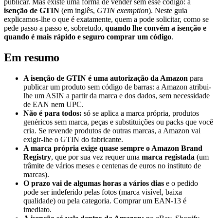
publicar. Mas existe uma forma de vender sem esse código: a
isenção de GTIN
(em inglês,
GTIN exemption
). Neste guia
explicamos-lhe o que é exatamente, quem a pode solicitar, como se
pede passo a passo e, sobretudo,
quando lhe convém a isenção e
quando é mais rápido e seguro comprar um código
.
Em resumo
A isenção de GTIN é uma autorização da Amazon
para
publicar um produto sem código de barras: a Amazon atribui-
lhe um ASIN a partir da marca e dos dados, sem necessidade
de EAN nem UPC.
Não é para todos:
só se aplica a marca própria, produtos
genéricos sem marca, peças e substituições ou packs que você
cria. Se revende produtos de outras marcas, a Amazon vai
exigir-lhe o GTIN do fabricante.
A marca própria exige quase sempre o Amazon Brand
Registry
, que por sua vez requer uma
marca registada
(um
trâmite de vários meses e centenas de euros no instituto de
marcas).
O prazo vai de algumas horas a vários dias
e o pedido
pode ser indeferido pelas fotos (marca visível, baixa
qualidade) ou pela categoria. Comprar um EAN-13 é
imediato.