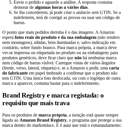
Envie o pedido e aguarde a análise. A resposta costuma
demorar de
algumas horas a vários dias
.
Se lha concederem, já pode criar o anúncio sem GTIN. Se a
indeferirem, terá de corrigir as provas ou usar um código de
barras.
O ponto que mais pedidos derruba é o das imagens. A Amazon
espera
fotos reais do produto e da sua embalagem
(não renders
nem montagens), nítidas, bem iluminadas e, salvo indicação em
contrário, sobre fundo branco. Para marca própria, a marca deve
ver-se impressa ou etiquetada no produto ou na embalagem; para
produtos genéricos, deve ficar claro que
não
há nenhuma marca
nem código de barras visível. Carregue vistas de vários ângulos
(frente, verso, lateral, etiqueta) e, se a Amazon o pedir, uma
carta
do fabricante
em papel timbrado a confirmar que o produto não
tem GTIN. Uma única foto desfocada, ou com o logótipo de outra
marca a aparecer, costuma bastar para o indeferimento.
Brand Registry e marca registada: o
requisito que mais trava
Para os produtos de
marca própria
, a isenção está quase sempre
ligada ao
Amazon Brand Registry
, o programa que protege a sua
marca dentro do marketplace. E é aqui que está o estrangulamento: