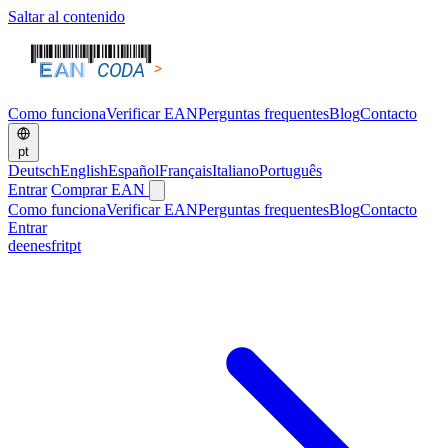
Saltar al contenido
Como funciona
Verificar EAN
Perguntas frequentes
Blog
Contacto
pt
Deutsch
English
Español
Français
Italiano
Português
Entrar
Comprar EAN
Como funciona
Verificar EAN
Perguntas frequentes
Blog
Contacto
Entrar
de
en
es
fr
it
pt