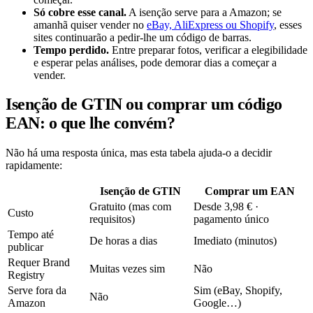
Só cobre esse canal.
A isenção serve para a Amazon; se
amanhã quiser vender no
eBay, AliExpress ou Shopify
, esses
sites continuarão a pedir-lhe um código de barras.
Tempo perdido.
Entre preparar fotos, verificar a elegibilidade
e esperar pelas análises, pode demorar dias a começar a
vender.
Isenção de GTIN ou comprar um código
EAN: o que lhe convém?
Não há uma resposta única, mas esta tabela ajuda-o a decidir
rapidamente:
Isenção de GTIN
Comprar um EAN
Gratuito (mas com
Desde 3,98 € ·
Custo
requisitos)
pagamento único
Tempo até
De horas a dias
Imediato (minutos)
publicar
Requer Brand
Muitas vezes sim
Não
Registry
Serve fora da
Sim (eBay, Shopify,
Não
Amazon
Google…)