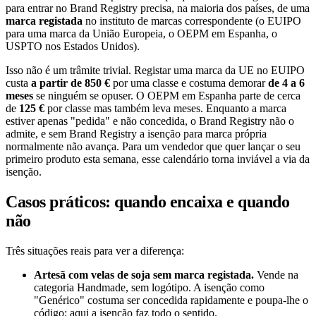
para entrar no Brand Registry precisa, na maioria dos países, de uma
marca registada
no instituto de marcas correspondente (o EUIPO
para uma marca da União Europeia, o OEPM em Espanha, o
USPTO nos Estados Unidos).
Isso não é um trâmite trivial. Registar uma marca da UE no EUIPO
custa
a partir de 850 €
por uma classe e costuma demorar
de 4 a 6
meses
se ninguém se opuser. O OEPM em Espanha parte de cerca
de
125 €
por classe mas também leva meses. Enquanto a marca
estiver apenas "pedida" e não concedida, o Brand Registry não o
admite, e sem Brand Registry a isenção para marca própria
normalmente não avança. Para um vendedor que quer lançar o seu
primeiro produto esta semana, esse calendário torna inviável a via da
isenção.
Casos práticos: quando encaixa e quando
não
Três situações reais para ver a diferença:
Artesã com velas de soja sem marca registada.
Vende na
categoria Handmade, sem logótipo. A isenção como
"Genérico" costuma ser concedida rapidamente e poupa-lhe o
código: aqui a isenção faz todo o sentido.