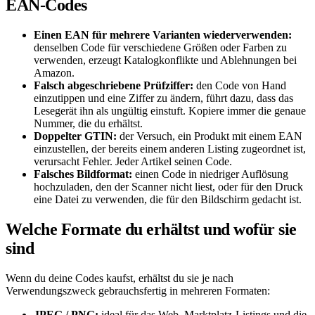
EAN-Codes
Einen EAN für mehrere Varianten wiederverwenden:
denselben Code für verschiedene Größen oder Farben zu
verwenden, erzeugt Katalogkonflikte und Ablehnungen bei
Amazon.
Falsch abgeschriebene Prüfziffer:
den Code von Hand
einzutippen und eine Ziffer zu ändern, führt dazu, dass das
Lesegerät ihn als ungültig einstuft. Kopiere immer die genaue
Nummer, die du erhältst.
Doppelter GTIN:
der Versuch, ein Produkt mit einem EAN
einzustellen, der bereits einem anderen Listing zugeordnet ist,
verursacht Fehler. Jeder Artikel seinen Code.
Falsches Bildformat:
einen Code in niedriger Auflösung
hochzuladen, den der Scanner nicht liest, oder für den Druck
eine Datei zu verwenden, die für den Bildschirm gedacht ist.
Welche Formate du erhältst und wofür sie
sind
Wenn du deine Codes kaufst, erhältst du sie je nach
Verwendungszweck gebrauchsfertig in mehreren Formaten:
JPEG / PNG:
ideal für das Web, Marktplatz-Listings und die