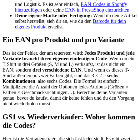
und Logistik. Es ist sehr einfach,
EAN-Codes in Shopify
hinzuzufügen
oder deine
EAN in PrestaShop einzurichten
.
Deine eigene Marke oder Fertigung:
Wenn du deine Artikel
selbst herstellst, sieh dir an, wie du den
Barcode für dein
eigenes Produkt
erstellst.
Ein EAN pro Produkt und pro Variante
Das ist der Fehler, der am teuersten wird:
Jedes Produkt und jede
Variante braucht ihren eigenen eindeutigen Code
. Wenn du ein
T-Shirt in drei Größen (S, M und L) verkaufst, ist das nicht ein
EAN, sondern
drei verschiedene EAN
. Und wenn es dieses T-
Shirt außerdem in zwei Farben gibt, sind das 3 × 2 =
sechs
Kombinationen
, also sechs Codes. Die Formel ist einfach:
Multipliziere die Anzahl der Optionen jedes Attributs (Größen ×
Farben × Geschmacksrichtungen…). Berechne deine Varianten
genau, bevor du kaufst, damit dir keine fehlen und du den Vorgang
nicht wiederholen musst.
GS1 vs. Wiederverkäufer: Woher kommen
die Codes?
Hier ist die Vertrauensfrage, die sich fast jeder stellt. Es gibt zwei