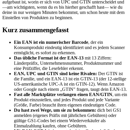
aufgebaut ist, worin er sich von UPC und GTIN unterscheidet und
—am wichtigsten, wenn du es bis hierher geschafft hast— wie du
deine in nur wenigen Minuten bekommst, um schon heute mit dem
Einstellen von Produkten zu beginnen.
Kurz zusammengefasst
Ein EAN ist ein numerischer Barcode
, der ein
Konsumprodukt eindeutig identifiziert und es jedem Scanner
ermöglicht, es sofort zu erkennen.
Das übliche Format ist der EAN-13
mit 13 Ziffern:
Länderpräfix, Unternehmensnummer, Produktnummer und
eine Prüfziffer, die Lesefehler erkennt.
EAN, UPC und GTIN sind keine Rivalen:
Der GTIN ist
die Familie, und ein EAN-13 ist ein GTIN-13 (der 12-stellige
US-amerikanische UPC-A ist ein GTIN-12). Wenn Amazon
oder Google nach einem „GTIN" fragen, taugt dein EAN-13.
Fast alle Marktplätze verlangen einen EAN/GTIN
, um ein
Produkt einzustellen, und jedes Produkt und jede Variante
(Größe, Farbe) braucht ihren eigenen eindeutigen Code.
Du hast zwei Wege, um sie zu bekommen:
dich bei GS1
anmelden (eigenes Präfix mit jährlichen Gebühren) oder
gültige GS1-Codes bei einem Wiederverkäufer als
Einmalzahlung kaufen, ohne Gebühren.