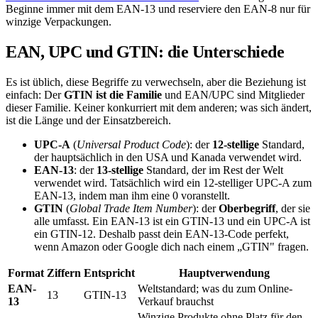
Beginne immer mit dem EAN-13 und reserviere den EAN-8 nur für
winzige Verpackungen.
EAN, UPC und GTIN: die Unterschiede
Es ist üblich, diese Begriffe zu verwechseln, aber die Beziehung ist
einfach: Der
GTIN ist die Familie
und EAN/UPC sind Mitglieder
dieser Familie. Keiner konkurriert mit dem anderen; was sich ändert,
ist die Länge und der Einsatzbereich.
UPC-A
(
Universal Product Code
): der
12-stellige
Standard,
der hauptsächlich in den USA und Kanada verwendet wird.
EAN-13
: der
13-stellige
Standard, der im Rest der Welt
verwendet wird. Tatsächlich wird ein 12-stelliger UPC-A zum
EAN-13, indem man ihm eine 0 voranstellt.
GTIN
(
Global Trade Item Number
): der
Oberbegriff
, der sie
alle umfasst. Ein EAN-13 ist ein GTIN-13 und ein UPC-A ist
ein GTIN-12. Deshalb passt dein EAN-13-Code perfekt,
wenn Amazon oder Google dich nach einem „GTIN" fragen.
Format
Ziffern
Entspricht
Hauptverwendung
EAN-
Weltstandard; was du zum Online-
13
GTIN-13
13
Verkauf brauchst
Winzige Produkte ohne Platz für den