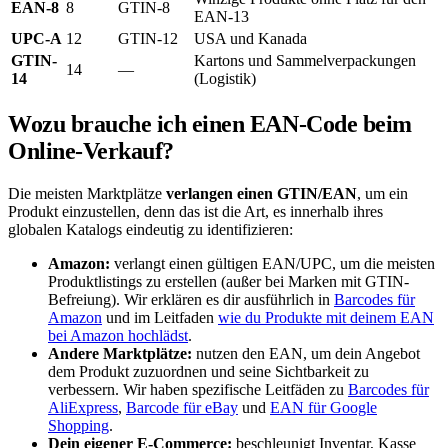
EAN-8
8
GTIN-8
EAN-13
UPC-A
12
GTIN-12
USA und Kanada
GTIN-
Kartons und Sammelverpackungen
14
—
14
(Logistik)
Wozu brauche ich einen EAN-Code beim
Online-Verkauf?
Die meisten Marktplätze
verlangen einen GTIN/EAN
, um ein
Produkt einzustellen, denn das ist die Art, es innerhalb ihres
globalen Katalogs eindeutig zu identifizieren:
Amazon:
verlangt einen gültigen EAN/UPC, um die meisten
Produktlistings zu erstellen (außer bei Marken mit GTIN-
Befreiung). Wir erklären es dir ausführlich in
Barcodes für
Amazon
und im Leitfaden
wie du Produkte mit deinem EAN
bei Amazon hochlädst
.
Andere Marktplätze:
nutzen den EAN, um dein Angebot
dem Produkt zuzuordnen und seine Sichtbarkeit zu
verbessern. Wir haben spezifische Leitfäden zu
Barcodes für
AliExpress
,
Barcode für eBay
und
EAN für Google
Shopping
.
Dein eigener E-Commerce:
beschleunigt Inventar, Kasse