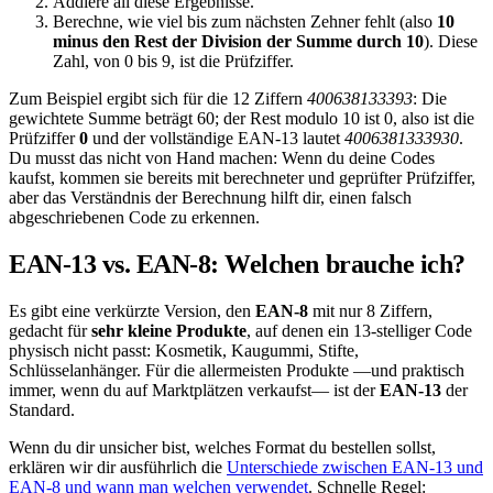
Addiere all diese Ergebnisse.
Berechne, wie viel bis zum nächsten Zehner fehlt (also
10
minus den Rest der Division der Summe durch 10
). Diese
Zahl, von 0 bis 9, ist die Prüfziffer.
Zum Beispiel ergibt sich für die 12 Ziffern
400638133393
: Die
gewichtete Summe beträgt 60; der Rest modulo 10 ist 0, also ist die
Prüfziffer
0
und der vollständige EAN-13 lautet
4006381333930
.
Du musst das nicht von Hand machen: Wenn du deine Codes
kaufst, kommen sie bereits mit berechneter und geprüfter Prüfziffer,
aber das Verständnis der Berechnung hilft dir, einen falsch
abgeschriebenen Code zu erkennen.
EAN-13 vs. EAN-8: Welchen brauche ich?
Es gibt eine verkürzte Version, den
EAN-8
mit nur 8 Ziffern,
gedacht für
sehr kleine Produkte
, auf denen ein 13-stelliger Code
physisch nicht passt: Kosmetik, Kaugummi, Stifte,
Schlüsselanhänger. Für die allermeisten Produkte —und praktisch
immer, wenn du auf Marktplätzen verkaufst— ist der
EAN-13
der
Standard.
Wenn du dir unsicher bist, welches Format du bestellen sollst,
erklären wir dir ausführlich die
Unterschiede zwischen EAN-13 und
EAN-8 und wann man welchen verwendet
. Schnelle Regel: