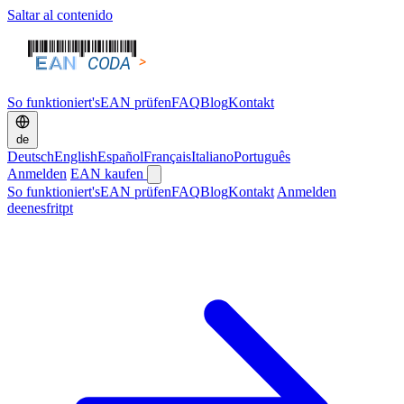
Saltar al contenido
So funktioniert's
EAN prüfen
FAQ
Blog
Kontakt
de
Deutsch
English
Español
Français
Italiano
Português
Anmelden
EAN kaufen
So funktioniert's
EAN prüfen
FAQ
Blog
Kontakt
Anmelden
de
en
es
fr
it
pt