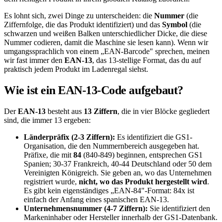
Es lohnt sich, zwei Dinge zu unterscheiden: die
Nummer
(die
Ziffernfolge, die das Produkt identifiziert) und das
Symbol
(die
schwarzen und weißen Balken unterschiedlicher Dicke, die diese
Nummer codieren, damit die Maschine sie lesen kann). Wenn wir
umgangssprachlich von einem „EAN-Barcode" sprechen, meinen
wir fast immer den
EAN-13
, das 13-stellige Format, das du auf
praktisch jedem Produkt im Ladenregal siehst.
Wie ist ein EAN-13-Code aufgebaut?
Der
EAN-13
besteht aus
13 Ziffern
, die in vier Blöcke gegliedert
sind, die immer 13 ergeben:
Länderpräfix (2-3 Ziffern):
Es identifiziert die GS1-
Organisation, die den Nummernbereich ausgegeben hat.
Präfixe, die mit
84
(840-849) beginnen, entsprechen GS1
Spanien; 30-37 Frankreich, 40-44 Deutschland oder 50 dem
Vereinigten Königreich. Sie geben an, wo das Unternehmen
registriert wurde,
nicht, wo das Produkt hergestellt wird
.
Es gibt kein eigenständiges „EAN-84"-Format: 84x ist
einfach der Anfang eines spanischen EAN-13.
Unternehmensnummer (4-7 Ziffern):
Sie identifiziert den
Markeninhaber oder Hersteller innerhalb der GS1-Datenbank.