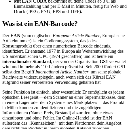
Mit EAN CODA
bekommst du deine Codes ab 3 €, als
Einmalzahlung und per E-Mail in Minuten, fertig für Web und
Druck (JPEG, PNG, EPS und TIFF).
Was ist ein EAN-Barcode?
Der
EAN
(vom englischen
European Article Number
, Europäische
Artikelnummer) ist ein Codierungssystem, das jedes
Konsumprodukt über einen numerischen Barcode eindeutig
identifiziert. Er entstand 1977 in Europa als Weiterentwicklung des
US-amerikanischen UPC (1974 geschaffen) und ist heute ein
internationaler Standard
, der von der Organisation
GS1
verwaltet
wird und in mehr als 110 Ländern präsent ist. Seit 2009 fördert GS1
selbst den Begriff
International Article Number
, um seine globale
Reichweite widerzuspiegeln, auch wenn sich das Kürzel EAN
aufgrund seiner verbreiteten Verwendung gehalten hat.
Seine Funktion ist einfach, aber wesentlich: Er ermöglicht es jedem
optischen Lesegerät —dem Scanner an einer Supermarktkasse, dem
in einem Lager oder dem System eines Marktplatzes— das Produkt
in Millisekunden zu identifizieren und die zugehörigen
Informationen (Name, Preis, Bestand) abzurufen, ohne etwas
einzutippen und ohne Fehler. Im Online-Handel ist der EAN
außerdem das „Kennzeichen", mit dem Plattformen dein Angebot
dem richtigen Produkt in ihrem globalen Katalog zuordnen.