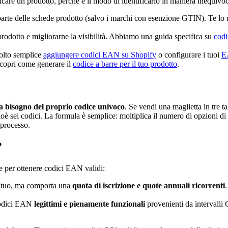
care un prodotto, perché è il modo di identificarlo in maniera inequivoca
te delle schede prodotto (salvo i marchi con esenzione GTIN). Te lo r
prodotto e migliorarne la visibilità. Abbiamo una guida specifica su
codi
molto semplice
aggiungere codici EAN su Shopify
o configurare i tuoi
E
, scopri come generare il
codice a barre per il tuo prodotto
.
a bisogno del proprio codice univoco
. Se vendi una maglietta in tre
cioè sei codici. La formula è semplice: moltiplica il numero di opzioni di
 processo.
?
de per ottenere codici EAN validi:
e tuo, ma comporta una
quota di iscrizione e quote annuali ricorrenti
.
codici EAN
legittimi e pienamente funzionali
provenienti da intervall