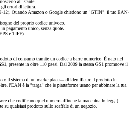
oscerlo all'istante.
li errori di lettura.
GTIN-12). Quando Amazon o Google chiedono un "GTIN", il tuo EAN-
bisogno del proprio codice univoco.
re in pagamento unico, senza quote.
 EPS e TIFF).
rodotto di consumo tramite un codice a barre numerico. È nato nel
GS1
, presente in oltre 110 paesi. Dal 2009 la stessa GS1 promuove il
 o il sistema di un marketplace— di identificare il prodotto in
ltre, l'EAN è la "targa" che le piattaforme usano per abbinare la tua
ssore che codificano quel numero affinché la macchina lo legga).
te su qualsiasi prodotto sullo scaffale di un negozio.