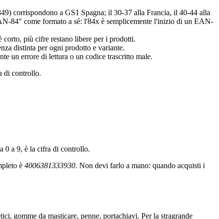
49) corrispondono a GS1 Spagna; il 30-37 alla Francia, il 40-44 alla
AN-84" come formato a sé: l'84x è semplicemente l'inizio di un EAN-
corto, più cifre restano libere per i prodotti.
enza distinta per ogni prodotto e variante.
te un errore di lettura o un codice trascritto male.
 di controllo.
 0 a 9, è la cifra di controllo.
pleto è
4006381333930
. Non devi farlo a mano: quando acquisti i
tici, gomme da masticare, penne, portachiavi. Per la stragrande