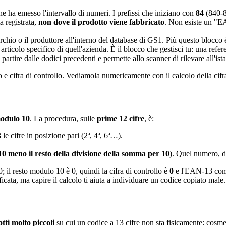
e ha emesso l'intervallo di numeri. I prefissi che iniziano con
84
(840-8
a registrata,
non dove il prodotto viene fabbricato
. Non esiste un "E
rchio o il produttore all'interno del database di GS1. Più questo blocco è 
rticolo specifico di quell'azienda. È il blocco che gestisci tu: una refer
rtire dalle dodici precedenti e permette allo scanner di rilevare all'istan
e cifra di controllo. Vediamola numericamente con il calcolo della cifra
odulo 10
. La procedura, sulle
prime 12 cifre
, è:
3
le cifre in posizione pari (2ª, 4ª, 6ª…).
10 meno il resto della divisione della somma per 10
). Quel numero, da
 il resto modulo 10 è 0, quindi la cifra di controllo è
0
e l'EAN-13 com
ificata, ma capire il calcolo ti aiuta a individuare un codice copiato male.
tti molto piccoli
su cui un codice a 13 cifre non sta fisicamente: cosme