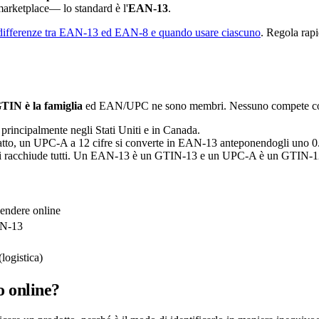
arketplace— lo standard è l'
EAN-13
.
differenze tra EAN-13 ed EAN-8 e quando usare ciascuno
. Regola rap
TIN è la famiglia
ed EAN/UPC ne sono membri. Nessuno compete con l'
principalmente negli Stati Uniti e in Canada.
fatto, un UPC-A a 12 cifre si converte in EAN-13 anteponendogli uno 0
i racchiude tutti. Un EAN-13 è un GTIN-13 e un UPC-A è un GTIN-12
vendere online
AN-13
logistica)
o online?