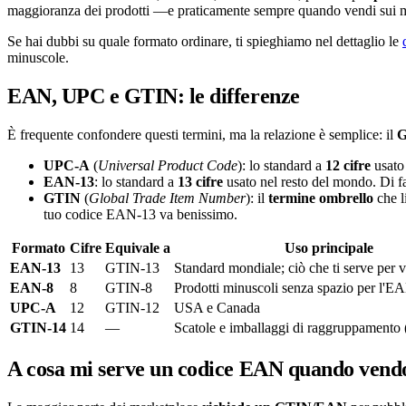
maggioranza dei prodotti —e praticamente sempre quando vendi sui m
Se hai dubbi su quale formato ordinare, ti spieghiamo nel dettaglio le
minuscole.
EAN, UPC e GTIN: le differenze
È frequente confondere questi termini, ma la relazione è semplice: il
G
UPC-A
(
Universal Product Code
): lo standard a
12 cifre
usato 
EAN-13
: lo standard a
13 cifre
usato nel resto del mondo. Di 
GTIN
(
Global Trade Item Number
): il
termine ombrello
che l
tuo codice EAN-13 va benissimo.
Formato
Cifre
Equivale a
Uso principale
EAN-13
13
GTIN-13
Standard mondiale; ciò che ti serve per 
EAN-8
8
GTIN-8
Prodotti minuscoli senza spazio per l'E
UPC-A
12
GTIN-12
USA e Canada
GTIN-14
14
—
Scatole e imballaggi di raggruppamento (
A cosa mi serve un codice EAN quando vend