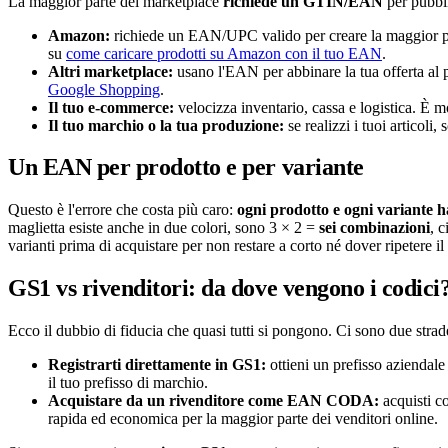
La maggior parte dei marketplace
richiede un GTIN/EAN
per pubbli
Amazon:
richiede un EAN/UPC valido per creare la maggior par
su
come caricare prodotti su Amazon con il tuo EAN
.
Altri marketplace:
usano l'EAN per abbinare la tua offerta al 
Google Shopping
.
Il tuo e-commerce:
velocizza inventario, cassa e logistica. È 
Il tuo marchio o la tua produzione:
se realizzi i tuoi articoli
Un EAN per prodotto e per variante
Questo è l'errore che costa più caro:
ogni prodotto e ogni variante h
maglietta esiste anche in due colori, sono 3 × 2 =
sei combinazioni
, 
varianti prima di acquistare per non restare a corto né dover ripetere il
GS1 vs rivenditori: da dove vengono i codici
Ecco il dubbio di fiducia che quasi tutti si pongono. Ci sono due stra
Registrarti direttamente in GS1:
ottieni un prefisso aziendal
il tuo prefisso di marchio.
Acquistare da un rivenditore come EAN CODA:
acquisti 
rapida ed economica per la maggior parte dei venditori online.