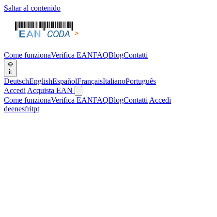
Saltar al contenido
Come funziona
Verifica EAN
FAQ
Blog
Contatti
it
Deutsch
English
Español
Français
Italiano
Português
Accedi
Acquista EAN
Come funziona
Verifica EAN
FAQ
Blog
Contatti
Accedi
de
en
es
fr
it
pt