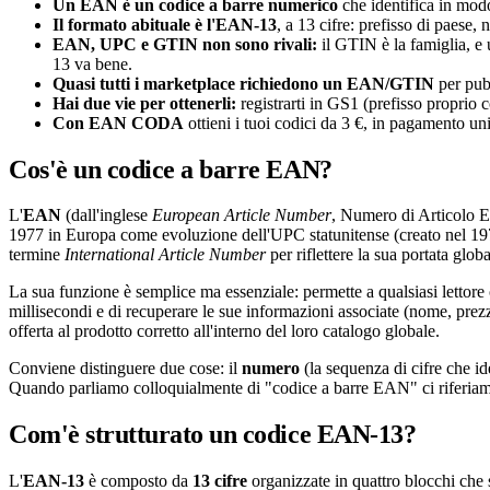
Un EAN è un codice a barre numerico
che identifica in modo
Il formato abituale è l'EAN-13
, a 13 cifre: prefisso di paese,
EAN, UPC e GTIN non sono rivali:
il GTIN è la famiglia, 
13 va bene.
Quasi tutti i marketplace richiedono un EAN/GTIN
per pubb
Hai due vie per ottenerli:
registrarti in GS1 (prefisso proprio
Con EAN CODA
ottieni i tuoi codici da 3 €, in pagamento 
Cos'è un codice a barre EAN?
L'
EAN
(dall'inglese
European Article Number
, Numero di Articolo E
1977 in Europa come evoluzione dell'UPC statunitense (creato nel 19
termine
International Article Number
per riflettere la sua portata glo
La sua funzione è semplice ma essenziale: permette a qualsiasi lettore
millisecondi e di recuperare le sue informazioni associate (nome, prezz
offerta al prodotto corretto all'interno del loro catalogo globale.
Conviene distinguere due cose: il
numero
(la sequenza di cifre che ide
Quando parliamo colloquialmente di "codice a barre EAN" ci riferiam
Com'è strutturato un codice EAN-13?
L'
EAN-13
è composto da
13 cifre
organizzate in quattro blocchi ch