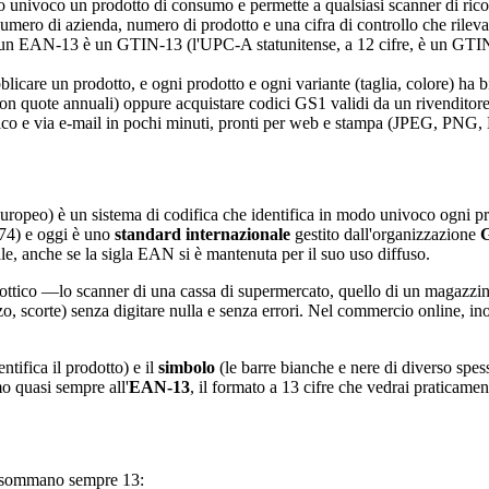
 univoco un prodotto di consumo e permette a qualsiasi scanner di ricon
 numero di azienda, numero di prodotto e una cifra di controllo che rileva g
e un EAN-13 è un GTIN-13 (l'UPC-A statunitense, a 12 cifre, è un 
licare un prodotto, e ogni prodotto e ogni variante (taglia, colore) ha 
 con quote annuali) oppure acquistare codici GS1 validi da un rivendito
unico e via e-mail in pochi minuti, pronti per web e stampa (JPEG, PNG,
uropeo) è un sistema di codifica che identifica in modo univoco ogni p
74) e oggi è uno
standard internazionale
gestito dall'organizzazione
bale, anche se la sigla EAN si è mantenuta per il suo uso diffuso.
 ottico —lo scanner di una cassa di supermercato, quello di un magazzino
o, scorte) senza digitare nulla e senza errori. Nel commercio online, ino
ntifica il prodotto) e il
simbolo
(le barre bianche e nere di diverso spe
o quasi sempre all'
EAN-13
, il formato a 13 cifre che vedrai praticamen
e sommano sempre 13: