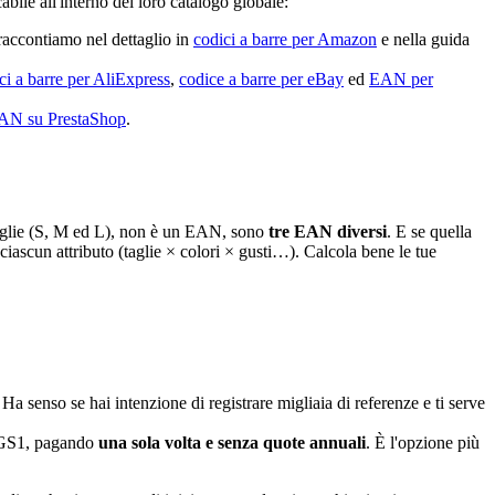
bile all'interno del loro catalogo globale:
accontiamo nel dettaglio in
codici a barre per Amazon
e nella guida
ci a barre per AliExpress
,
codice a barre per eBay
ed
EAN per
AN su PrestaShop
.
 taglie (S, M ed L), non è un EAN, sono
tre EAN diversi
. E se quella
 ciascun attributo (taglie × colori × gusti…). Calcola bene le tue
 Ha senso se hai intenzione di registrare migliaia di referenze e ti serve
i GS1, pagando
una sola volta e senza quote annuali
. È l'opzione più