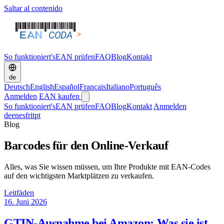
Saltar al contenido
So funktioniert's
EAN prüfen
FAQ
Blog
Kontakt
de
Deutsch
English
Español
Français
Italiano
Português
Anmelden
EAN kaufen
So funktioniert's
EAN prüfen
FAQ
Blog
Kontakt
Anmelden
de
en
es
fr
it
pt
Blog
Barcodes für den Online-Verkauf
Alles, was Sie wissen müssen, um Ihre Produkte mit EAN-Codes
auf den wichtigsten Marktplätzen zu verkaufen.
Leitfäden
16. Juni 2026
GTIN-Ausnahme bei Amazon: Was sie ist