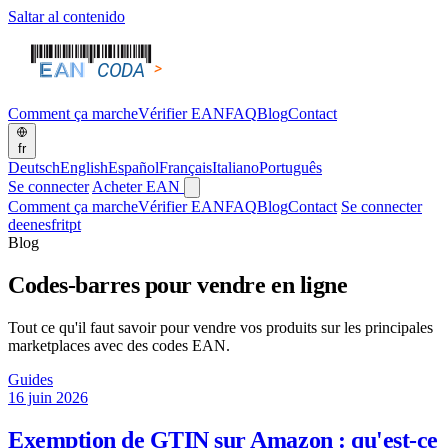
Saltar al contenido
Comment ça marche
Vérifier EAN
FAQ
Blog
Contact
fr
Deutsch
English
Español
Français
Italiano
Português
Se connecter
Acheter EAN
Comment ça marche
Vérifier EAN
FAQ
Blog
Contact
Se connecter
de
en
es
fr
it
pt
Blog
Codes-barres pour vendre en ligne
Tout ce qu'il faut savoir pour vendre vos produits sur les principales
marketplaces avec des codes EAN.
Guides
16 juin 2026
Exemption de GTIN sur Amazon : qu'est-ce