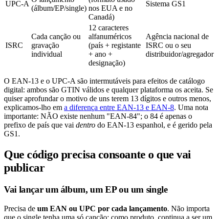
UPC-A
Sistema GS1
(álbum/EP/single)
nos EUA e no
Canadá)
12 caracteres
Cada canção ou
alfanuméricos
Agência nacional de
ISRC
gravação
(país + registante
ISRC ou o seu
individual
+ ano +
distribuidor/agregador
designação)
O EAN-13 e o UPC-A são intermutáveis para efeitos de catálogo
digital: ambos são GTIN válidos e qualquer plataforma os aceita. Se
quiser aprofundar o motivo de uns terem 13 dígitos e outros menos,
explicamos-lho em
a diferença entre EAN-13 e EAN-8
. Uma nota
importante: NÃO existe nenhum "EAN-84"; o 84 é apenas o
prefixo de país que vai
dentro
do EAN-13 espanhol, e é gerido pela
GS1.
Que código precisa consoante o que vai
publicar
Vai lançar um álbum, um EP ou um single
Precisa de
um EAN ou UPC por cada lançamento
. Não importa
que o single tenha uma só canção: como produto, continua a ser um