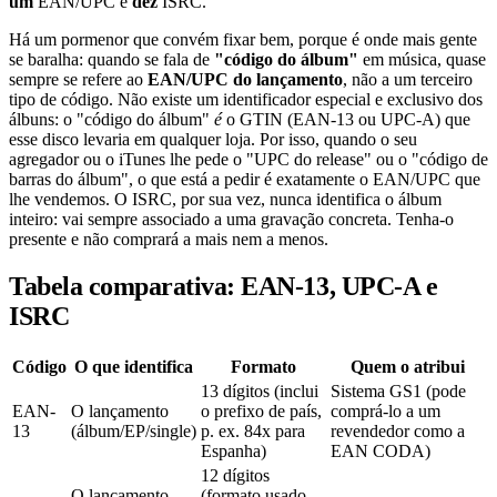
um
EAN/UPC e
dez
ISRC.
Há um pormenor que convém fixar bem, porque é onde mais gente
se baralha: quando se fala de
"código do álbum"
em música, quase
sempre se refere ao
EAN/UPC do lançamento
, não a um terceiro
tipo de código. Não existe um identificador especial e exclusivo dos
álbuns: o "código do álbum"
é
o GTIN (EAN-13 ou UPC-A) que
esse disco levaria em qualquer loja. Por isso, quando o seu
agregador ou o iTunes lhe pede o "UPC do release" ou o "código de
barras do álbum", o que está a pedir é exatamente o EAN/UPC que
lhe vendemos. O ISRC, por sua vez, nunca identifica o álbum
inteiro: vai sempre associado a uma gravação concreta. Tenha-o
presente e não comprará a mais nem a menos.
Tabela comparativa: EAN-13, UPC-A e
ISRC
Código
O que identifica
Formato
Quem o atribui
13 dígitos (inclui
Sistema GS1 (pode
EAN-
O lançamento
o prefixo de país,
comprá-lo a um
13
(álbum/EP/single)
p. ex. 84x para
revendedor como a
Espanha)
EAN CODA)
12 dígitos
O lançamento
(formato usado