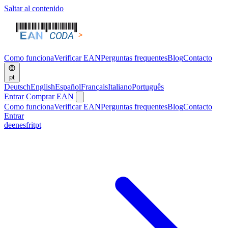
Saltar al contenido
Como funciona
Verificar EAN
Perguntas frequentes
Blog
Contacto
pt
Deutsch
English
Español
Français
Italiano
Português
Entrar
Comprar EAN
Como funciona
Verificar EAN
Perguntas frequentes
Blog
Contacto
Entrar
de
en
es
fr
it
pt