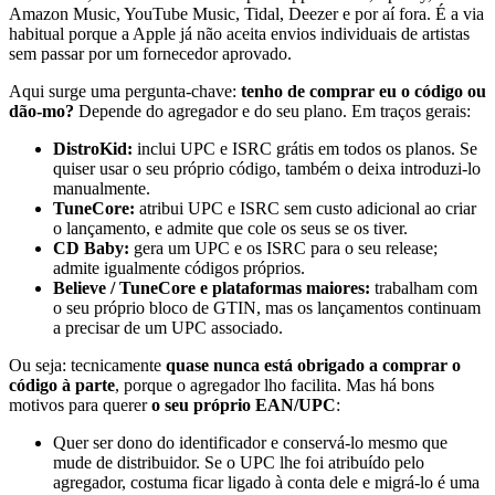
Amazon Music, YouTube Music, Tidal, Deezer e por aí fora. É a via
habitual porque a Apple já não aceita envios individuais de artistas
sem passar por um fornecedor aprovado.
Aqui surge uma pergunta-chave:
tenho de comprar eu o código ou
dão-mo?
Depende do agregador e do seu plano. Em traços gerais:
DistroKid:
inclui UPC e ISRC grátis em todos os planos. Se
quiser usar o seu próprio código, também o deixa introduzi-lo
manualmente.
TuneCore:
atribui UPC e ISRC sem custo adicional ao criar
o lançamento, e admite que cole os seus se os tiver.
CD Baby:
gera um UPC e os ISRC para o seu release;
admite igualmente códigos próprios.
Believe / TuneCore e plataformas maiores:
trabalham com
o seu próprio bloco de GTIN, mas os lançamentos continuam
a precisar de um UPC associado.
Ou seja: tecnicamente
quase nunca está obrigado a comprar o
código à parte
, porque o agregador lho facilita. Mas há bons
motivos para querer
o seu próprio EAN/UPC
:
Quer ser dono do identificador e conservá-lo mesmo que
mude de distribuidor. Se o UPC lhe foi atribuído pelo
agregador, costuma ficar ligado à conta dele e migrá-lo é uma