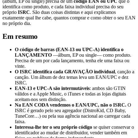
(álbum, EP ou single) precisa de um
código EAN ou UPC
que o
identifica como produto, e cada faixa individual precisa do seu
próprio
ISRC
. São duas coisas distintas e aqui explicamos
exatamente qual lhe cabe, quantos comprar e como obter o seu EAN
no próprio dia.
Em resumo
O código de barras (EAN-13 ou UPC-A) identifica o
LANÇAMENTO
—álbum, EP ou single— como produto.
Precisa de um por cada lançamento, tenha ele uma faixa ou
vinte.
O ISRC identifica cada GRAVAÇÃO individual
, canção a
canção. Um álbum de dez temas leva um EAN/UPC e dez
ISRC.
EAN-13 e UPC-A são intermutáveis
: ambos são GTIN
válidos e a Apple Music, o iTunes e todas as lojas digitais
aceitam-nos sem distinção.
Na EAN CODA vendemos o EAN/UPC, não o ISRC.
O
ISRC é gerado pelo seu agregador (DistroKid, CD Baby,
TuneCore…) ou pela sua agência nacional ao carregar cada
faixa.
Interessa-lhe ter o seu próprio código
se quiser conservar o
identificador ao mudar de distribuidor, vender também em