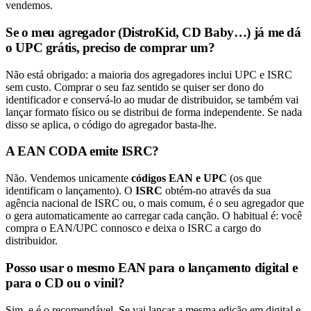
vendemos.
Se o meu agregador (DistroKid, CD Baby…) já me dá
o UPC grátis, preciso de comprar um?
Não está obrigado: a maioria dos agregadores inclui UPC e ISRC
sem custo. Comprar o seu faz sentido se quiser ser dono do
identificador e conservá-lo ao mudar de distribuidor, se também vai
lançar formato físico ou se distribui de forma independente. Se nada
disso se aplica, o código do agregador basta-lhe.
A EAN CODA emite ISRC?
Não. Vendemos unicamente
códigos EAN e UPC
(os que
identificam o lançamento). O
ISRC
obtém-no através da sua
agência nacional de ISRC ou, o mais comum, é o seu agregador que
o gera automaticamente ao carregar cada canção. O habitual é: você
compra o EAN/UPC connosco e deixa o ISRC a cargo do
distribuidor.
Posso usar o mesmo EAN para o lançamento digital e
para o CD ou o vinil?
Sim, e é o recomendável. Se vai lançar a mesma edição em digital e