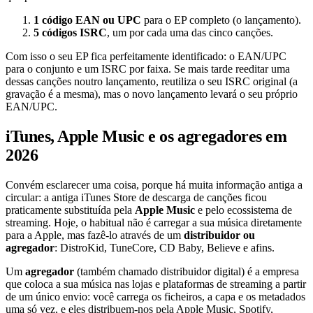
1 código EAN ou UPC
para o EP completo (o lançamento).
5 códigos ISRC
, um por cada uma das cinco canções.
Com isso o seu EP fica perfeitamente identificado: o EAN/UPC
para o conjunto e um ISRC por faixa. Se mais tarde reeditar uma
dessas canções noutro lançamento, reutiliza o seu ISRC original (a
gravação é a mesma), mas o novo lançamento levará o seu próprio
EAN/UPC.
iTunes, Apple Music e os agregadores em
2026
Convém esclarecer uma coisa, porque há muita informação antiga a
circular: a antiga iTunes Store de descarga de canções ficou
praticamente substituída pela
Apple Music
e pelo ecossistema de
streaming. Hoje, o habitual não é carregar a sua música diretamente
para a Apple, mas fazê-lo através de um
distribuidor ou
agregador
: DistroKid, TuneCore, CD Baby, Believe e afins.
Um
agregador
(também chamado distribuidor digital) é a empresa
que coloca a sua música nas lojas e plataformas de streaming a partir
de um único envio: você carrega os ficheiros, a capa e os metadados
uma só vez, e eles distribuem-nos pela Apple Music, Spotify,