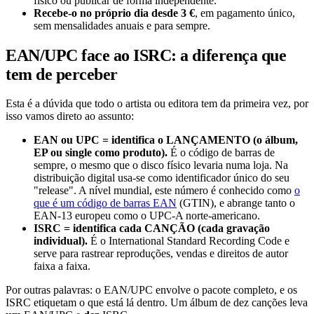
físico ou publicar de forma independente.
Recebe-o no próprio dia desde 3 €
, em pagamento único,
sem mensalidades anuais e para sempre.
EAN/UPC face ao ISRC: a diferença que
tem de perceber
Esta é a dúvida que todo o artista ou editora tem da primeira vez, por
isso vamos direto ao assunto:
EAN ou UPC = identifica o LANÇAMENTO (o álbum,
EP ou single como produto).
É o código de barras de
sempre, o mesmo que o disco físico levaria numa loja. Na
distribuição digital usa-se como identificador único do seu
"release". A nível mundial, este número é conhecido como
o
que é um código de barras EAN
(GTIN), e abrange tanto o
EAN-13 europeu como o UPC-A norte-americano.
ISRC = identifica cada CANÇÃO (cada gravação
individual).
É o International Standard Recording Code e
serve para rastrear reproduções, vendas e direitos de autor
faixa a faixa.
Por outras palavras: o EAN/UPC envolve o pacote completo, e os
ISRC etiquetam o que está lá dentro. Um álbum de dez canções leva