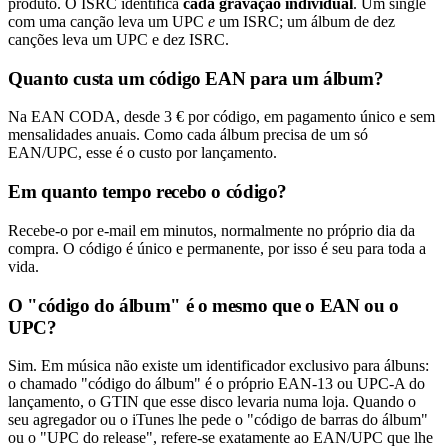
produto. O ISRC identifica
cada gravação individual
. Um single
com uma canção leva um UPC
e
um ISRC; um álbum de dez
canções leva um UPC e dez ISRC.
Quanto custa um código EAN para um álbum?
Na EAN CODA, desde 3 € por código, em pagamento único e sem
mensalidades anuais. Como cada álbum precisa de um só
EAN/UPC, esse é o custo por lançamento.
Em quanto tempo recebo o código?
Recebe-o por e-mail em minutos, normalmente no próprio dia da
compra. O código é único e permanente, por isso é seu para toda a
vida.
O "código do álbum" é o mesmo que o EAN ou o
UPC?
Sim. Em música não existe um identificador exclusivo para álbuns:
o chamado "código do álbum" é o próprio EAN-13 ou UPC-A do
lançamento, o GTIN que esse disco levaria numa loja. Quando o
seu agregador ou o iTunes lhe pede o "código de barras do álbum"
ou o "UPC do release", refere-se exatamente ao EAN/UPC que lhe