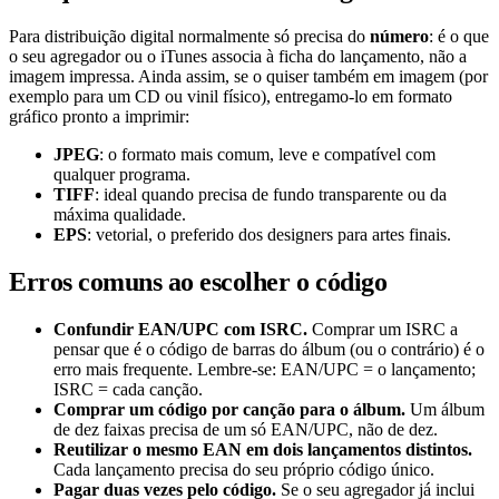
Para distribuição digital normalmente só precisa do
número
: é o que
o seu agregador ou o iTunes associa à ficha do lançamento, não a
imagem impressa. Ainda assim, se o quiser também em imagem (por
exemplo para um CD ou vinil físico), entregamo-lo em formato
gráfico pronto a imprimir:
JPEG
: o formato mais comum, leve e compatível com
qualquer programa.
TIFF
: ideal quando precisa de fundo transparente ou da
máxima qualidade.
EPS
: vetorial, o preferido dos designers para artes finais.
Erros comuns ao escolher o código
Confundir EAN/UPC com ISRC.
Comprar um ISRC a
pensar que é o código de barras do álbum (ou o contrário) é o
erro mais frequente. Lembre-se: EAN/UPC = o lançamento;
ISRC = cada canção.
Comprar um código por canção para o álbum.
Um álbum
de dez faixas precisa de um só EAN/UPC, não de dez.
Reutilizar o mesmo EAN em dois lançamentos distintos.
Cada lançamento precisa do seu próprio código único.
Pagar duas vezes pelo código.
Se o seu agregador já inclui