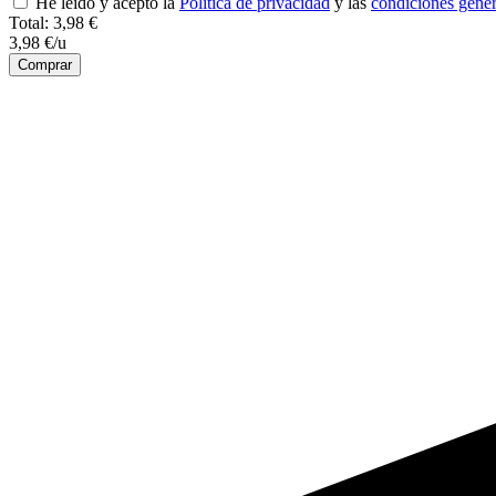
He leído y acepto la
Política de privacidad
y las
condiciones gener
Total:
3,98 €
3,98 €/u
Comprar