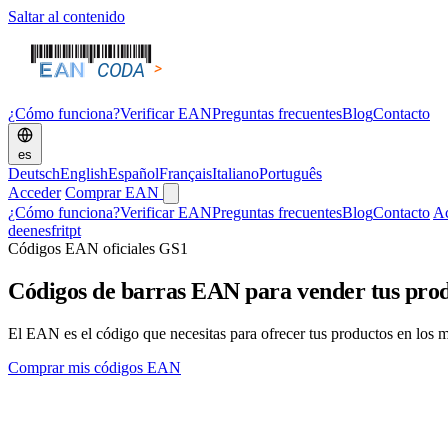
Saltar al contenido
¿Cómo funciona?
Verificar EAN
Preguntas frecuentes
Blog
Contacto
es
Deutsch
English
Español
Français
Italiano
Português
Acceder
Comprar EAN
¿Cómo funciona?
Verificar EAN
Preguntas frecuentes
Blog
Contacto
A
de
en
es
fr
it
pt
Códigos EAN oficiales GS1
¿Quieres obtener tus códigos de barras
EAN
El EAN es el código que necesitas para ofrecer tus productos en los m
Comprar mis códigos EAN