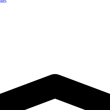
ales
.